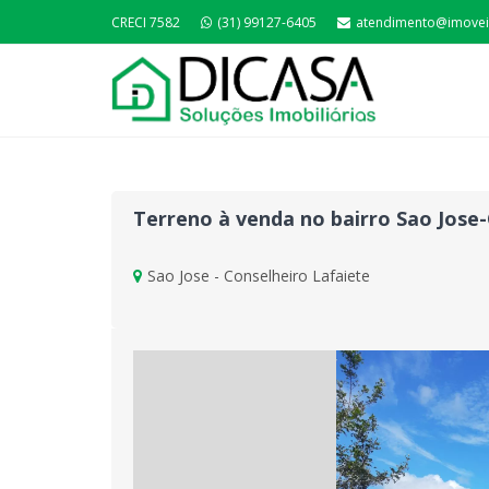
CRECI 7582
(31) 99127-6405
atendimento@imovei
Terreno à venda no bairro Sao Jose-
Sao Jose - Conselheiro Lafaiete
Previous