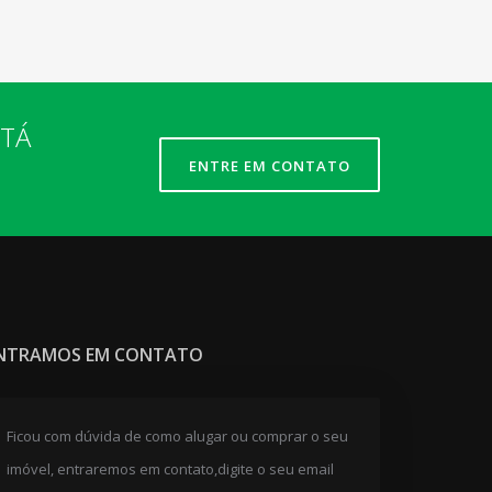
STÁ
ENTRE EM CONTATO
NTRAMOS EM CONTATO
Ficou com dúvida de como alugar ou comprar o seu
imóvel, entraremos em contato,digite o seu email