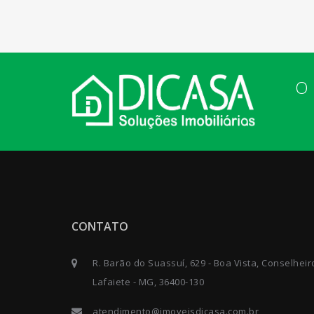
O 
CONTATO
R. Barão do Suassuí, 629 - Boa Vista, Conselheir
Lafaiete - MG, 36400-130
atendimento@imoveisdicasa.com.br