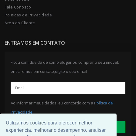
Fale Conosco
Politicas de Privacidade
Área do Cliente
ENTRAMOS EM CONTATO
Ficou com dúvida de como alugar ou comprar o seu imóvel,
entraremos em contato,digite o seu email
Ao informar meus dados, eu concordo com a
Política de
Privacidade
.
Utilizamos cookies para oferecer melhor
ENVIAR
experiência, melhorar o desempenho, analisar