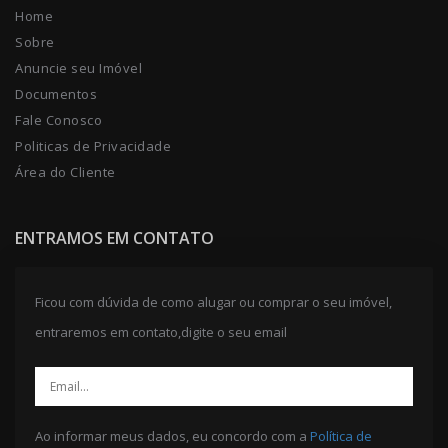
Home
Sobre
Anuncie seu Imóvel
Documentos
Fale Conosco
Politicas de Privacidade
Área do Cliente
ENTRAMOS EM CONTATO
Ficou com dúvida de como alugar ou comprar o seu imóvel,
entraremos em contato,digite o seu email
Ao informar meus dados, eu concordo com a
Política de