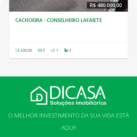
R$ 480.000,00
CACHOEIRA - CONSELHEIRO LAFAIETE
200,00
3
1
3
O MELHOR INVESTIMENTO DA SUA VIDA ESTÁ
AQUI!