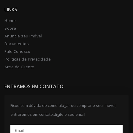
LINKS
Home
Sobre
Anuncie seu Imóvel
Documentos
Fale Conosco
Politicas de Privacidade
Área do Cliente
ENTRAMOS EM CONTATO
Ficou com dúvida de como alugar ou comprar o seu imóvel,
entraremos em contato,digite o seu email