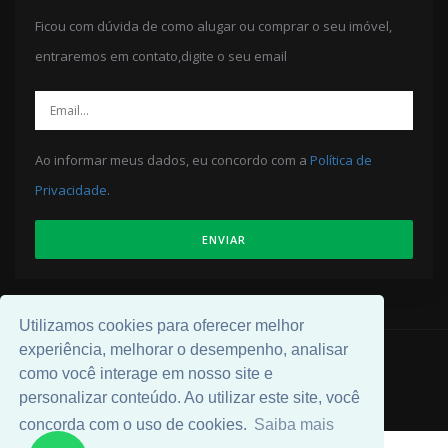
Ficou com dúvida de como alugar ou comprar o seu imóvel,
entraremos em contato,digite o seu email
Ao informar meus dados, eu concordo com a
Política de
Privacidade
.
ENVIAR
Utilizamos cookies para oferecer melhor
experiência, melhorar o desempenho, analisar
© 2026 Desenvolvido por
Universal Software
.
como você interage em nosso site e
personalizar conteúdo. Ao utilizar este site, você
concorda com o uso de cookies.
Saiba mais