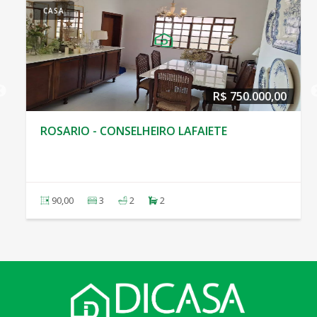
CASA
R$ 750.000,00
ROSARIO - CONSELHEIRO LAFAIETE
90,00
3
2
2