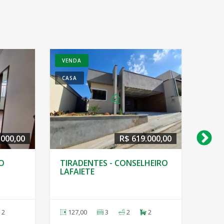
VENDA
ADA
CASA GEMINADA
R$ 600.000,00
R$ 650.000,00
- CONSELHEIRO
SÃO DIMAS - CONSELHEIRO
LAFAIETE
3
2
2
250,00
3
2
2