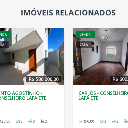
IMÓVEIS RELACIONADOS
VENDA
VENDA
CASA GEMINADA
CASA GEMIN
0
R$ 499.000,00
ROCHEDO - CONSELHEIRO
SÃO JOÃO 
LAFAIETE
LAFAIETE
100,00
2
2
2
160,00