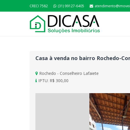
CRECI 7582
(31) 99127-6405
atendimento@imovei
Casa à venda no bairro Rochedo-Cons
Rochedo - Conselheiro Lafaiete
IPTU: R$ 300,00
Previous