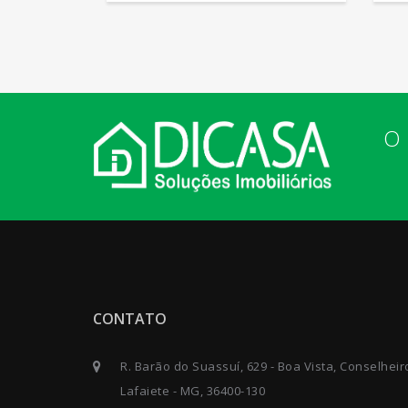
O 
CONTATO
R. Barão do Suassuí, 629 - Boa Vista, Conselheir
Lafaiete - MG, 36400-130